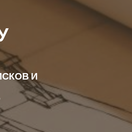
У
ИСКОВ И
О