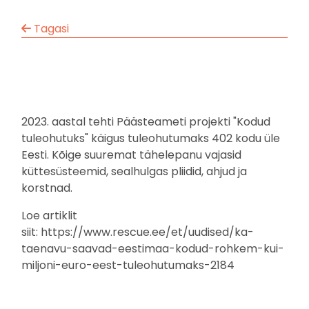
Tagasi
2023. aastal tehti Päästeameti projekti "Kodud
tuleohutuks" käigus tuleohutumaks 402 kodu üle
Eesti. Kõige suuremat tähelepanu vajasid
küttesüsteemid, sealhulgas pliidid, ahjud ja
korstnad.
Loe artiklit
siit: https://www.rescue.ee/et/uudised/ka-
taenavu-saavad-eestimaa-kodud-rohkem-kui-
miljoni-euro-eest-tuleohutumaks-2184