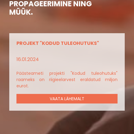
PROPAGEERIMINE NING
MÜÜK.
PROJEKT "KODUD TULEOHUTUKS"
16.01.2024
Päästeameti projekti "Kodud tuleohutuks"
raameks on riigieelarvest eraldatud miljon
eurot.
VAATA LÄHEMALT