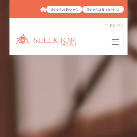
Selektor Projekt
Selektor Insenerid
ET
EN
RU