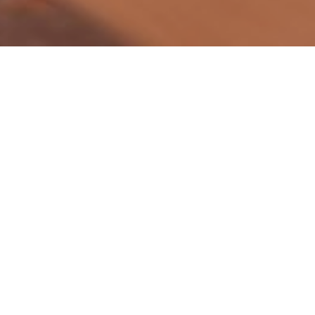
Tööohutuse
ja
tuleohutuse
teenused
Selektor Ohutus OÜ
peamine
tegevusvaldkond on
erinevate töö- ja