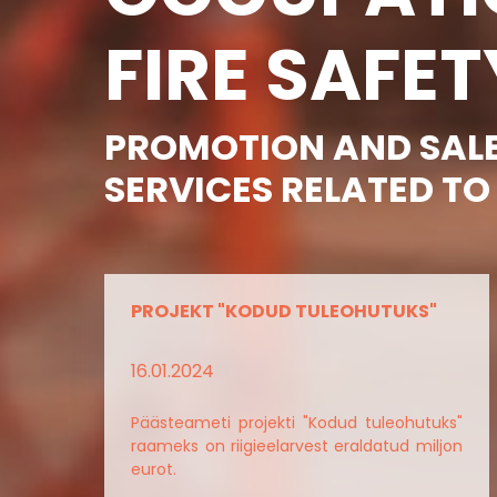
FIRE SAFET
PROMOTION AND SALE
SERVICES RELATED TO
PROJEKT "KODUD TULEOHUTUKS"
16.01.2024
Päästeameti projekti "Kodud tuleohutuks"
raameks on riigieelarvest eraldatud miljon
eurot.