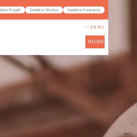
ektor Projekt
Selektor Ohutus
Selektor Insenerid
ET
EN
RU
HOME